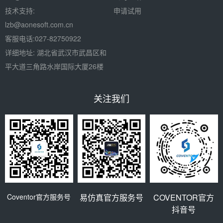
技术支持:
申请试用
lzb@aonesoft.com.cn
客服电话:027-82750922
详细地址: 湖北省武汉市武昌区和
平大道三角路水岸国际大厦26楼
关注我们
Coventor官方服务号
易仿真官方服务号
COVENTOR官方
抖音号