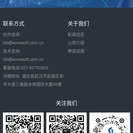
联系方式
关于我们
合作咨询:
新闻动态
lzb
@aonesoft.com.cn
公司介绍
技术支持:
申请试用
lzb@aonesoft.com.cn
客服电话:027-82750922
详细地址: 湖北省武汉市武昌区和
平大道三角路水岸国际大厦26楼
关注我们